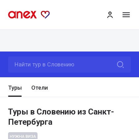
ме
Найти тур в Словению
Туры
Отели
Туры в Словению из Санкт-
Петербурга
НУЖНА ВИЗА