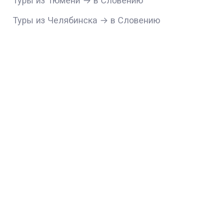
Туры из Тюмени → в Словению
Туры из Челябинска → в Словению