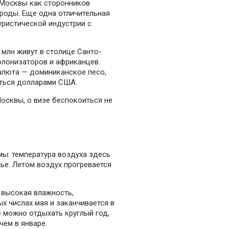
 Москвы как сторонников
ироды. Еще одна отличительная
ристической индустрии с
2 млн живут в столице Санто-
олонизаторов и африканцев.
алюта — доминиканское песо,
иться долларами США.
Москвы, о визе беспокоиться не
мы: температура воздуха здесь
жье. Летом воздух прогревается
 высокая влажность,
х числах мая и заканчивается в
е можно отдыхать круглый год,
чем в январе.