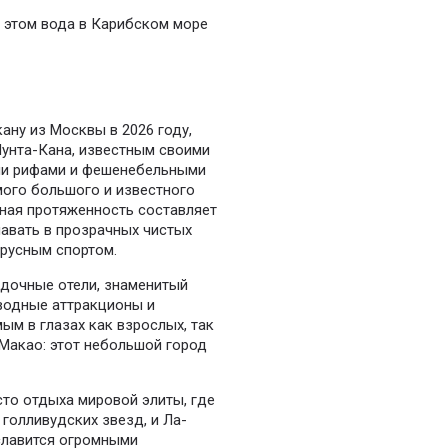
и этом вода в Карибском море
ану из Москвы в 2026 году,
Пунта-Кана, известным своими
ми рифами и фешенебельными
мого большого и известного
ная протяженность составляет
плавать в прозрачных чистых
арусным спортом.
здочные отели, знаменитый
 водные аттракционы и
ым в глазах как взрослых, так
-Макао: этот небольшой город
то отдыха мировой элиты, где
 голливудских звезд, и Ла-
славится огромными