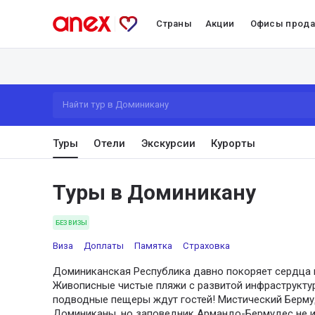
Страны
Акции
Офисы прод
Найти тур в Доминикану
Туры
Отели
Экскурсии
Курорты
Туры в Доминикану
БЕЗ ВИЗЫ
Виза
Доплаты
Памятка
Страховка
Доминиканская Республика давно покоряет сердца п
Живописные чистые пляжи с развитой инфраструктур
подводные пещеры ждут гостей! Мистический Берму
Доминиканы, но заповедник Армандо-Бермудес не и