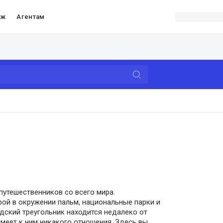
аж
Агентам
утешественников со всего мира.
ой в окружении пальм, национальные парки и
дский треугольник находится недалеко от
меет к ним никакого отношения. Здесь вы