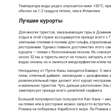
Температура воды редко опускается ниже +26°С, пр
обычно на 1-2 градуса теплее, чем в Атлантике.
Лучшие курорты
Для многих туристов, заказывающих туры в Доминик
отдых в этой стране ассоциируется прежде всего с 
элитными отелями и полями для гольфа, коралловы
ресторанами. Однако главное достоинство этого са
курорта — пляжи с белоснежным песком. Их совокуп
около 32 км, и туристы могут не только загорать и 
водах океана, но и заняться виндсерфингом и/или п
Неподалеку от Пунта-Каны находится Баваро: 5-зве
пляж, отличный дайвинг, заповедник с дельфинами,
развлекательный парк делают этот курорт неотразим
и маленьких туристов. Чуть дальше расположен Эль
заинтересует прежде всего ценителей серфинга.
Большой популярностью пользуются Кап-Кана — мес
на пляже или в ресторане можно запросто встретить
Романа на побережье Карибского моря. Ла-Романа 