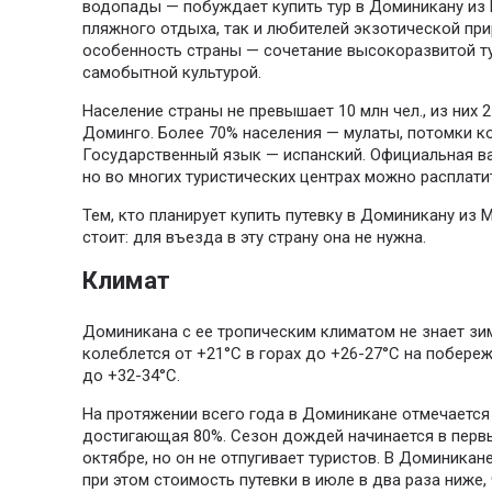
водопады — побуждает купить тур в Доминикану из
пляжного отдыха, так и любителей экзотической пр
особенность страны — сочетание высокоразвитой ту
самобытной культурой.
Население страны не превышает 10 млн чел., из них 
Доминго. Более 70% населения — мулаты, потомки к
Государственный язык — испанский. Официальная в
но во многих туристических центрах можно расплат
Тем, кто планирует купить путевку в Доминикану из 
стоит: для въезда в эту страну она не нужна.
Климат
Доминикана с ее тропическим климатом не знает зи
колеблется от +21°С в горах до +26-27°С на побере
до +32-34°С.
На протяжении всего года в Доминикане отмечается
достигающая 80%. Сезон дождей начинается в первы
октябре, но он не отпугивает туристов. В Доминикан
при этом стоимость путевки в июле в два раза ниже, 