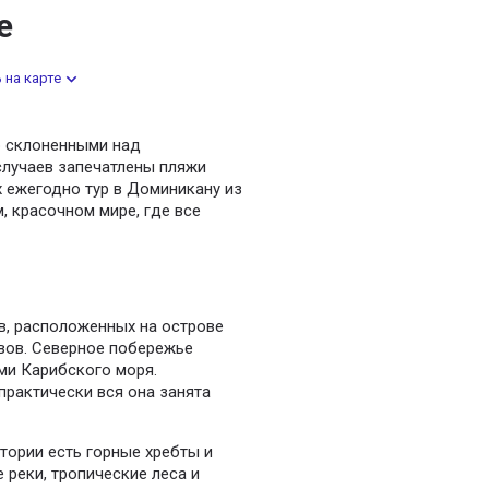
е
 на карте
о склоненными над
лучаев запечатлены пляжи
 ежегодно тур в Доминикану из
, красочном мире, где все
в, расположенных на острове
овов. Северное побережье
ми Карибского моря.
практически вся она занята
тории есть горные хребты и
реки, тропические леса и