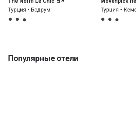
5
The Norm Le Chic
Movenpick Re
Tekirova
Турция • Бодрум
Турция • Кем
Популярные отели