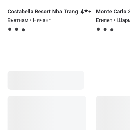
4
Costabella Resort Nha Trang
Monte Carlo 
Spa & Aqua P
Вьетнам • Нячанг
Египет • Шар