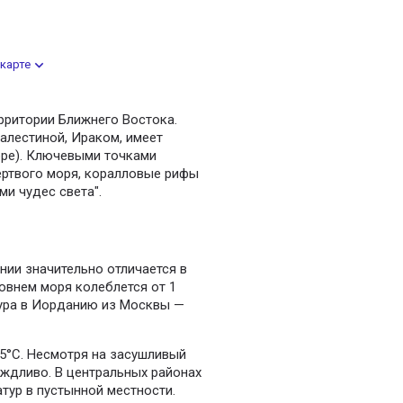
карте
рритории Ближнего Востока.
алестиной, Ираком, имеет
оре). Ключевыми точками
ертвого моря, коралловые рифы
ми чудес света".
ии значительно отличается в
овнем моря колеблется от 1
тура в Иорданию из Москвы —
35°C. Несмотря на засушливый
ождливо. В центральных районах
тур в пустынной местности.