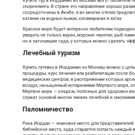
Купить тур в Иорданию из Москвы могут любители п
сноркелинга. В стране это направление хорошо разв
сосредоточены в Акабе, а во многих отелях предлаг
катание на водных лыжах, катамаранах и яхтах.
Красное море будет интересно любителям подводно
увидеть не только мурен, морских черепах, рыб-кам
но и затонувшие суда, у которых можно сделать эф
Лечебный туризм
Купить путевку в Иорданию из Москвы можно с це
процедуры, курс лечения или реабилитации после бо
медицинских центров, в распоряжении которых арсен
воздух, насыщенный испарениями Мертвого моря, с
Мертвое море — кладезь полезных для здоровья вещ
служат основой многих линеек лечебной и омолажи
Паломничество
Река Иордан — знаковое место для представителей 
библейское место, куда старается попасть каждый 