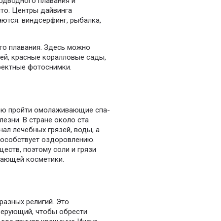
одводного плавания и
ито. Центры дайвинга
аются: виндсерфинг, рыбалка,
го плавания. Здесь можно
ней, красные коралловые сады,
фектные фотоснимки.
лью пройти омолаживающие спа-
лезни. В стране около ста
ал лечебных грязей, воды, а
пособствует оздоровлению.
еств, поэтому соли и грязи
вающей косметики.
разных религий. Это
верующий, чтобы обрести