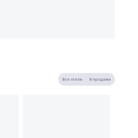
Все отели
В продаже