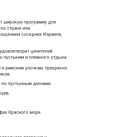
ют широкую программу для
 по стране или
сещением соседних Израиля,
удовлетворит ценителей
по пустыням и пляжного отдыха:
 и римским улочкам, прекрасно
иков;
х по пустынным дюнами;
цев;
фах Красного моря.