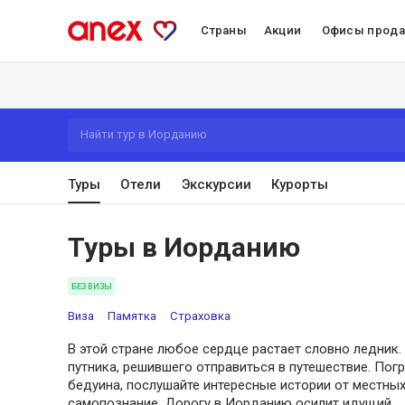
Страны
Акции
Офисы прод
Найти тур в Иорданию
Туры
Отели
Экскурсии
Курорты
Туры в Иорданию
БЕЗ ВИЗЫ
Виза
Памятка
Страховка
В этой стране любое сердце растает словно ледник
путника, решившего отправиться в путешествие. Погр
бедуина, послушайте интересные истории от местных
самопознание. Дорогу в Иорданию осилит идущий.