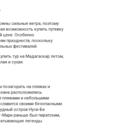
е
ожны сильные ветра, поэтому
ная возможность купить путевку
й цене. Особенно
ям празднеств, поскольку
льных фестивалей.
упить тур на Мадагаскар летом,
лая и сухая.
 позагорать на пляжах и
кеана расположились
и пляжами и небольшими
 славится своими безопасными
рудный остров Нуси-Бе
т-Мари раньше был пиратским,
хватывающие легенды.