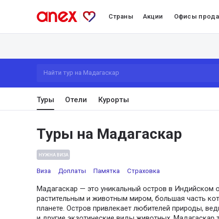
Страны
Акции
Офисы прод
Найти тур на Мадагаскар
Туры
Отели
Курорты
Туры на Мадагаскар
НУЖНА ВИЗА
Виза
Доплаты
Памятка
Страховка
Мадагаскар — это уникальный остров в Индийском 
растительным и животным миром, большая часть кот
планете. Остров привлекает любителей природы, ве
и другие экзотические виды животных. Мадагаскар