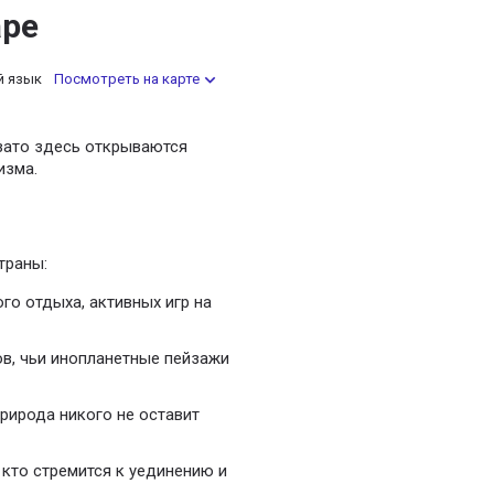
аре
й язык
Посмотреть на карте
зато здесь открываются
изма.
траны:
о отдыха, активных игр на
в, чьи инопланетные пейзажи
рирода никого не оставит
 кто стремится к уединению и