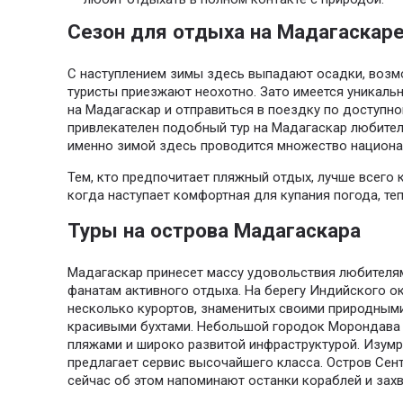
Сезон для отдыха на Мадагаскар
С наступлением зимы здесь выпадают осадки, возм
туристы приезжают неохотно. Зато имеется уникаль
на Мадагаскар и отправиться в поездку по доступно
привлекателен подобный тур на Мадагаскар любител
именно зимой здесь проводится множество национа
Тем, кто предпочитает пляжный отдых, лучше всего к
когда наступает комфортная для купания погода, теп
Туры на острова Мадагаскара
Мадагаскар принесет массу удовольствия любителям
фанатам активного отдыха. На берегу Индийского о
несколько курортов, знаменитых своими природным
красивыми бухтами. Небольшой городок Морондава
пляжами и широко развитой инфраструктурой. Изум
предлагает сервис высочайшего класса. Остров Сен
сейчас об этом напоминают останки кораблей и за