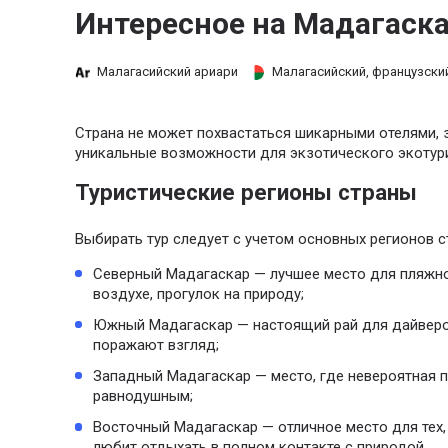
Интересное на Мадагаск
Малагасийский ариари
Малагасийский, французски
Страна не может похвастаться шикарными отелями, 
уникальные возможности для экзотического экотур
Туристические регионы страны
Выбирать тур следует с учетом основных регионов с
Северный Мадагаскар — лучшее место для пляжног
воздухе, прогулок на природу;
Южный Мадагаскар — настоящий рай для дайверо
поражают взгляд;
Западный Мадагаскар — место, где невероятная п
равнодушным;
Восточный Мадагаскар — отличное место для тех,
любит отдыхать в полном контакте с природой.