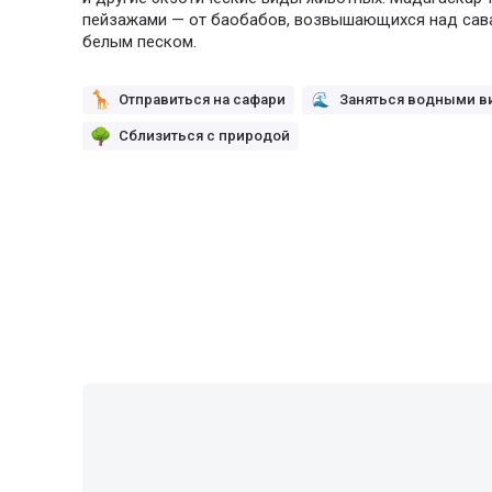
пейзажами — от баобабов, возвышающихся над саван
белым песком.
Отправиться на сафари
Заняться водными в
Сблизиться с природой