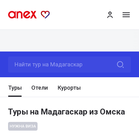
ме
Найти тур на Мадагаскар
Туры
Отели
Курорты
Туры на Мадагаскар из Омска
НУЖНА ВИЗА