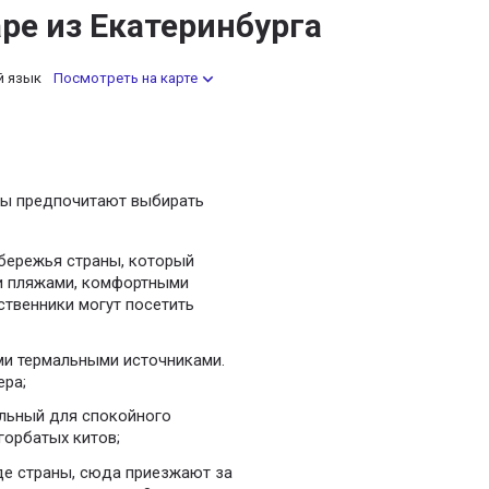
ре из Екатеринбурга
й язык
Посмотреть на карте
сты предпочитают выбирать
обережья страны, который
ми пляжами, комфортными
ственники могут посетить
ми термальными источниками.
ера;
альный для спокойного
горбатых китов;
де страны, сюда приезжают за