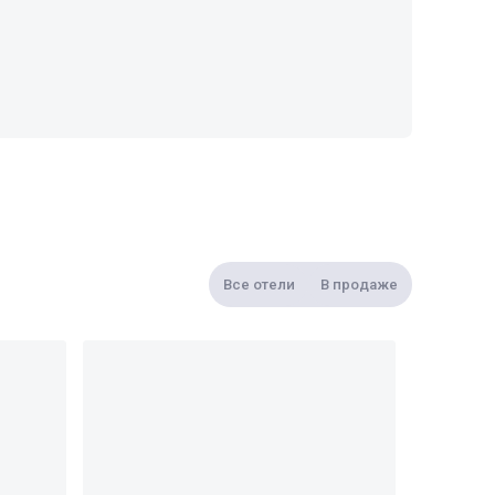
Все отели
В продаже