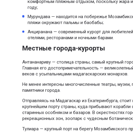
комфортным пляжным отдыхом, поскольку жара и 
году;
Мурундава — находится на побережье Мозамбикс
пляжи окружают пальмы и баобабы;
Анциранана — современный курорт для любителей
отелями, ресторанами и ночными барами.
Местные города-курорты
Антананариву — столица страны, самый крупный гор
Главная его достопримечательность — великолепный
веков с усыпальницами мадагаскарских монархов.
Не менее интересны многочисленные театры, музеи, 
памятники города.
Отправляясь на Мадагаскар из Екатеринбурга, стоит
крупнейшем порту страны, куда прибывают корабли с
старинных особняком и базаров. В окрестностях го
рекреационных зон, зоопарк с чудесным ботаническ
Тулиара — крупный порт на берегу Мозамбикского пр