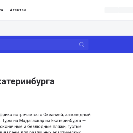
аж
Агентам
катеринбурга
Африка встречается с Океанией, заповедный
 Туры на Мадагаскар из Екатеринбурга —
есконечные и безлюдные пляжи, густые
щим раем для различных экзотических