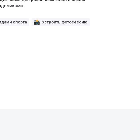
ндемиками.
идами спорта
Устроить фотосессию