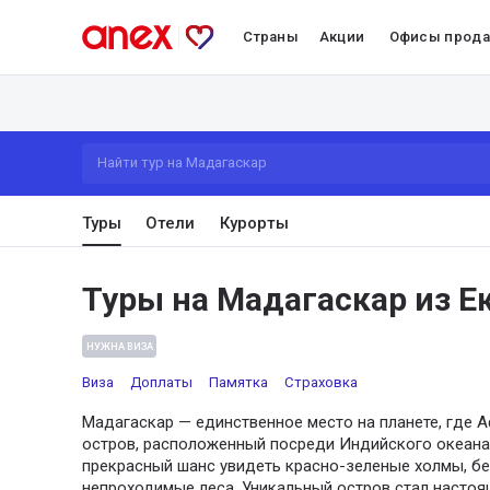
Страны
Акции
Офисы прод
Найти тур на Мадагаскар
Туры
Отели
Курорты
Туры на Мадагаскар из Е
НУЖНА ВИЗА
Виза
Доплаты
Памятка
Страховка
Мадагаскар — единственное место на планете, где 
остров, расположенный посреди Индийского океана.
прекрасный шанс увидеть красно-зеленые холмы, б
непроходимые леса. Уникальный остров стал настоя