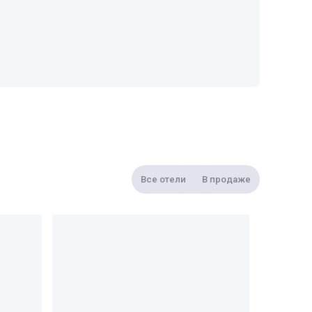
Все отели
В продаже