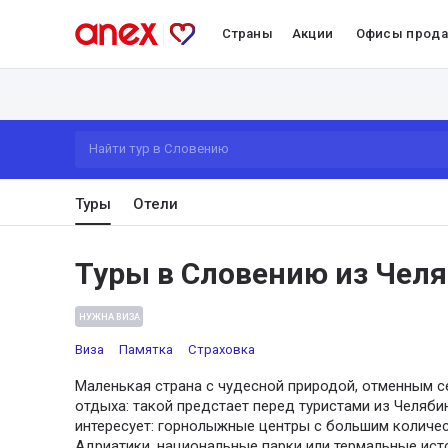
Страны
Акции
Офисы прод
Найти тур в Словению
Туры
Отели
Туры в Словению из Чел
НУЖНА ВИЗА
Виза
Памятка
Страховка
Маленькая страна с чудесной природой, отменным 
отдыха: такой предстает перед туристами из Челябин
интересует: горнолыжные центры с большим количес
Адриатики, национальные парки или термальные исто