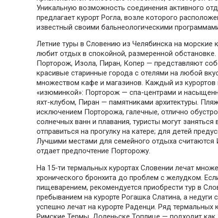
Уникальную возможность соединения активного отд
предлагает курорт Рогла, возле которого расположе
известный своими бальнеологическими программами
Летние туры в Словению из Челябинска на морские 
любит отдых в спокойной, размеренной обстановке.
Порторож, Изола, Пиран, Копер — представляют соб
красивые старинные города с отелями на любой вк
множеством кафе и магазинов. Каждый из курортов
«изюминкой»: Порторож — спа-центрами и насыщенн
яхт-клубом, Пиран — памятниками архитектуры. Пляжи
исключением Порторожа, галечные, отлично обустро
солнечных ванн и плавания, туристы могут заняться
отправиться на прогулку на катере; для детей пред
Лучшими местами для семейного отдыха считаются 
отдает предпочтение Порторожу.
На 15-ти термальных курортах Словении лечат множ
хронического бронхита до проблем с желудком. Есл
пищеварением, рекомендуется приобрести тур в Сло
пребыванием на курорте Рогашка Слатина, а недуги
успешно лечат на курорте Раденци. Ряд термальных 
Римские Термы, Доленьске Топлице — подходит как 