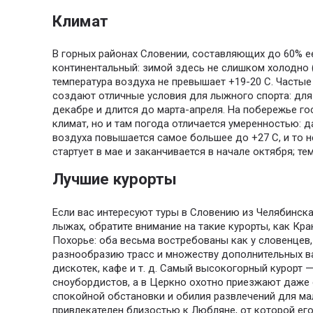
Климат
В горных районах Словении, составляющих до 60% ее
континентальный: зимой здесь не слишком холодно (
температура воздуха не превышает +19-20 С. Частые
создают отличные условия для лыжного спорта: для
декабре и длится до марта-апреля. На побережье г
климат, но и там погода отличается умеренностью: д
воздуха повышается самое большее до +27 С, и то н
стартует в мае и заканчивается в начале октября; те
Лучшие курорты
Если вас интересуют туры в Словению из Челябинска 
лыжах, обратите внимание на такие курорты, как Кр
Похорье: оба весьма востребованы как у словенцев,
разнообразию трасс и множеству дополнительных в
дискотек, кафе и т. д. Самый высокогорный курорт 
сноубордистов, а в Церкно охотно приезжают даже
спокойной обстановки и обилия развлечений для м
привлекателен близостью к Любляне, от которой его