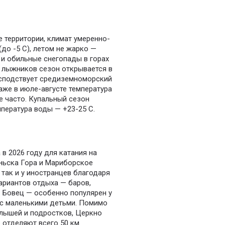
 территории, климат умеренно-
до -5 С), летом не жарко —
 и обильные снегопады в горах
 лыжников сезон открывается в
осподствует средиземноморский
аже в июле-августе температура
е часто. Купальный сезон
мпература воды — +23-25 С.
в 2026 году для катания на
аньска Гора и Мариборское
 так и у иностранцев благодаря
ариантов отдыха — баров,
— Бовец — особенно популярен у
 с маленькими детьми. Помимо
алышей и подростков, Церкно
 отделяют всего 50 км.