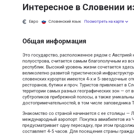
Интересное в Словении и
Евро
Словенский язык
Посмотреть на карте
Общая информация
Это государство, расположенное рядом с Австрией 
полуострова, считается самым благополучным из вс
республик. Высокий уровень жизни сочетается здес
великолепно развитой туристической инфраструктуро
словенских курортах имеются 4-х и 5-звездочные от
ресторанов, бутики и проч. Туристов привлекает в 
территории самых разных географических зон — от 
субтропиков прибрежной полосы, а также уникальн
достопримечательностей, в том числе заповедника Т
Знакомство со страной начинается с ее столицы — 
международный аэропорт. Покупка авиабилетов из 
предусматривает одну пересадку, при этом продолж
составляет 4-5 часов. Для посещения страны гражда