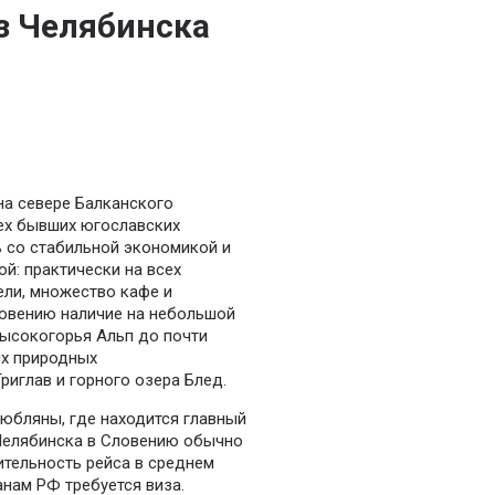
з Челябинска
на севере Балканского
ех бывших югославских
ь со стабильной экономикой и
й: практически на всех
ели, множество кафе и
Словению наличие на небольшой
высокогорья Альп до почти
ых природных
риглав и горного озера Блед.
Любляны, где находится главный
Челябинска в Словению обычно
ительность рейса в среднем
нам РФ требуется виза.