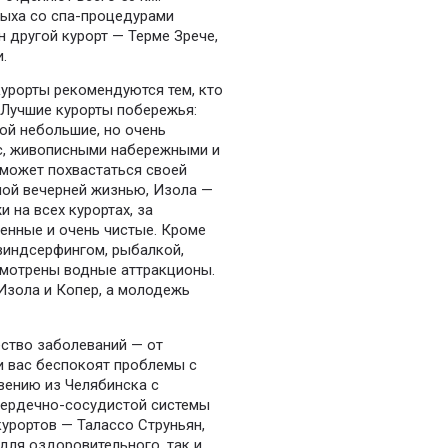
ыха со спа-процедурами
н другой курорт — Терме Зрече,
.
курорты рекомендуются тем, кто
 Лучшие курорты побережья:
ой небольшие, но очень
ус, живописными набережными и
 может похвастаться своей
ой вечерней жизнью, Изола —
 на всех курортах, за
енные и очень чистые. Кроме
 виндсерфингом, рыбалкой,
усмотрены водные аттракционы.
Изола и Копер, а молодежь
ество заболеваний — от
и вас беспокоят проблемы с
вению из Челябинска с
 сердечно-сосудистой системы
курортов — Талассо Струньян,
для оздоровительного, так и