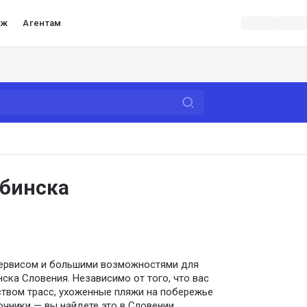
аж
Агентам
ябинска
сервисом и большими возможностями для
ска Словения. Независимо от того, что вас
твом трасс, ухоженные пляжи на побережье
чники — вы найдете это в Словении.