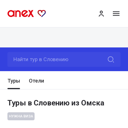
ме
Найти тур в Словению
Туры
Отели
Туры в Словению из Омска
НУЖНА ВИЗА