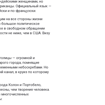
ндейскими женщинами, но
африканцы. Официальный язык —
йски и по-французски.
им на все стороны жизни
им большое политическое
ике в свободном обращении
ости не ниже, чем в США. Визу
столицы — огромной и
арого города, помнящие
временными небоскребами. Но
й канал, в круиз по которому
орода Колон и Портобело,
есны, чем творения человека.
з многочисленных
ы: