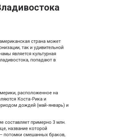
Владивостока
оамериканская страна может
низации, так и удивительной
намы является культурная
 Владивостока, попадают в
мерики, расположенное на
ляются Коста-Рика и
ериодом дождей (май-январь) и
е составляет примерно 3 млн.
ице, название которой
 — потомки смешанных браков,