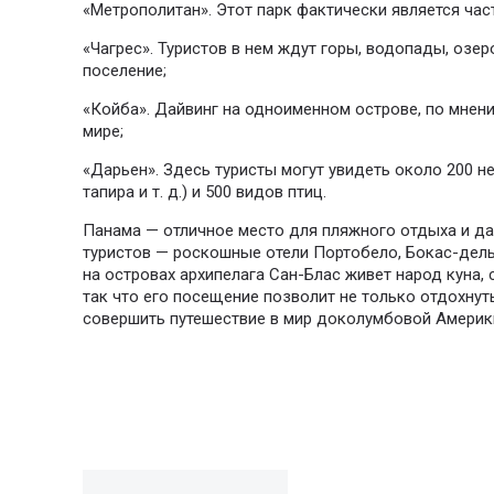
«Метрополитан». Этот парк фактически является час
«Чагрес». Туристов в нем ждут горы, водопады, озер
поселение;
«Койба». Дайвинг на одноименном острове, по мнени
мире;
«Дарьен». Здесь туристы могут увидеть около 200 н
тапира и т. д.) и 500 видов птиц.
Панама — отличное место для пляжного отдыха и да
туристов — роскошные отели Портобело, Бокас-дель
на островах архипелага Сан-Блас живет народ куна,
так что его посещение позволит не только отдохнут
совершить путешествие в мир доколумбовой Америк