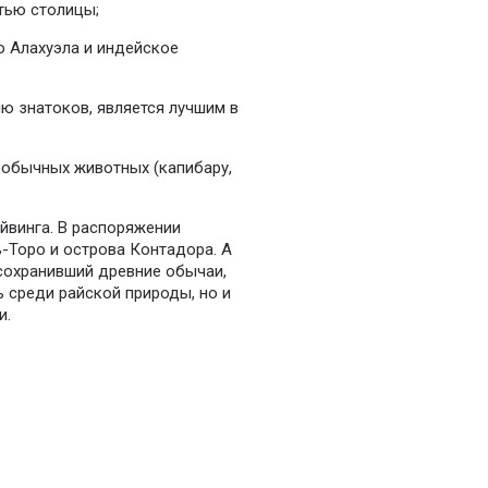
тью столицы;
о Алахуэла и индейское
ю знатоков, является лучшим в
еобычных животных (капибару,
йвинга. В распоряжении
-Торо и острова Контадора. А
 сохранивший древние обычаи,
ь среди райской природы, но и
и.