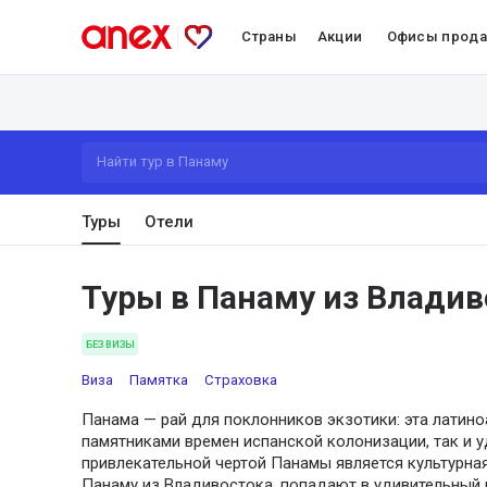
Страны
Акции
Офисы прод
Найти тур в Панаму
Туры
Отели
Туры в Панаму из Владив
БЕЗ ВИЗЫ
Виза
Памятка
Страховка
Панама — рай для поклонников экзотики: эта латин
памятниками времен испанской колонизации, так и 
привлекательной чертой Панамы является культурная 
Панаму из Владивостока, попадают в удивительный 