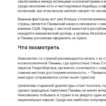
заключаемых между испанцами-колонизаторами и и
среди населения есть и чистокровные индейцы, и 
испанский, при этом многие жители говорят по-англи
Важным фактором, вот уже больше столетия влияющ
страны, является Панамский канал и связанное с н
влияние США. Наряду с местной валютой в республ
находится американский доллар, а уровень безопасн
в Панаму россиянам оформлять не нужно.
Что посмотреть
Знакомство со страной рекомендуется начать с ее 
космополитичной Панамы, где крепостные стены Ст
пиратов Генри Моргана, органично сочетаются с со
главная местная достопримечательность — Панамски
ежегодно отправляются сотни тысяч туристов.
Ценителям старинной архитектуры стоит посетить г
однако природные памятники Панамы не менее интер
Невозможно побывать в стране и не увидеть один и
национальных парков. Среди них наиболее популярн