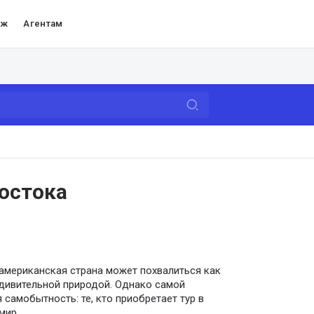
аж
Агентам
остока
оамериканская страна может похвалиться как
удивительной природой. Однако самой
самобытность: те, кто приобретает тур в
мир.