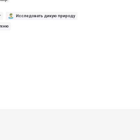
г
Исследовать дикую природу
ухню