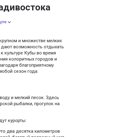
ладивостока
арте
крупном и множестве мелких
а дают возможность отдыхать
к культуре Кубы во время
ния колоритных городов и
Благодаря благоприятному
любой сезон года.
воду и мелкий песок. Здесь
орской рыбалки, прогулок на
дут курорты:
Это два десятка километров