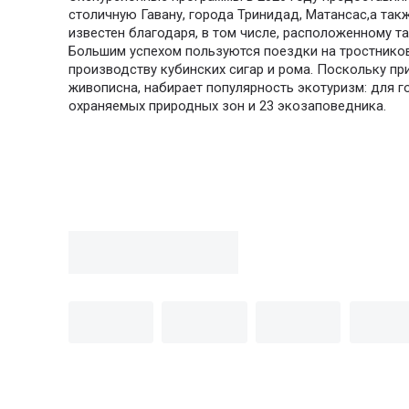
столичную Гавану, города Тринидад, Матансас,а так
известен благодаря, в том числе, расположенному т
Большим успехом пользуются поездки на тростников
производству кубинских сигар и рома. Поскольку пр
живописна, набирает популярность экотуризм: для 
охраняемых природных зон и 23 экозаповедника.