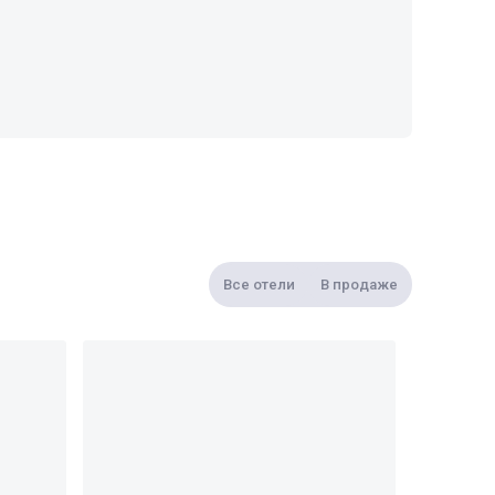
Все отели
В продаже