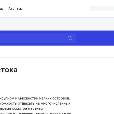
аж
Агентам
стока
крупном и множестве мелких островов.
зможность отдыхать на многочисленных
 время осмотра местных
родов и деревень, расположенных в ее