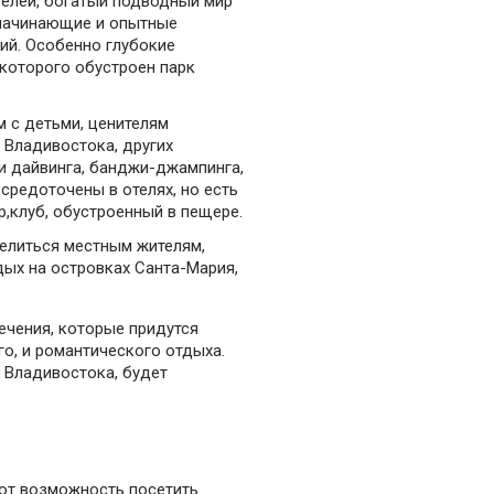
телей, богатый подводный мир
 начинающие и опытные
ий. Особенно глубокие
 которого обустроен парк
 с детьми, ценителям
 Владивостока, других
и дайвинга, банджи-джампинга,
средоточены в отелях, но есть
,клуб, обустроенный в пещере.
селиться местным жителям,
ых на островках Санта-Мария,
чения, которые придутся
го, и романтического отдыха.
з Владивостока, будет
ют возможность посетить