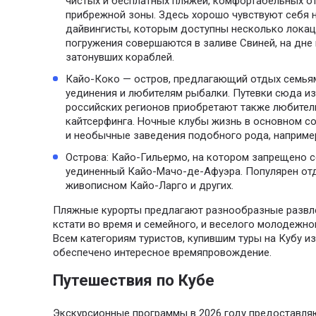
чистых и бесплатных пляжей, комфортабельных о
прибрежной зоны. Здесь хорошо чувствуют себя
дайвингисты, которым доступны несколько локац
погружения совершаются в заливе Свиней, на дне
затонувших кораблей.
Кайо-Коко — остров, предлагающий отдых семьям
уединения и любителям рыбалки. Путевки сюда из
российских регионов приобретают также любител
кайтсерфинга. Ночные клубы жизнь в основном со
и необычные заведения подобного рода, например
Острова: Кайо-Гильермо, на котором запрещено 
уединенный Кайо-Мачо-де-Афуэра. Популярен отд
живописном Кайо-Ларго и других.
Пляжные курорты предлагают разнообразные развле
кстати во время и семейного, и веселого молодежно
Всем категориям туристов, купившим туры на Кубу и
обеспечено интересное времяпровождение.
Путешествия по Кубе
Экскурсионные программы в 2026 году предоставля