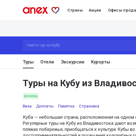
Страны
Акции
Офисы прод
Найти тур на Кубу
Туры
Отели
Экскурсии
Курорты
Туры на Кубу из Владиво
БЕЗ ВИЗЫ
Виза
Доплаты
Памятка
Страховка
Куба — небольшая страна, расположенная на одном 
Регулярные туры на Кубу из Владивостока дают во
пляжах побережья, приобщаться к культуре Кубы во
достопримечательностей и посещения колоритных го