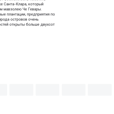
же Санта-Клара, который
ам мавзолею Че Гевары.
ые плантации, предприятия по
ирода островов очень
гостей открыты больше двухсот