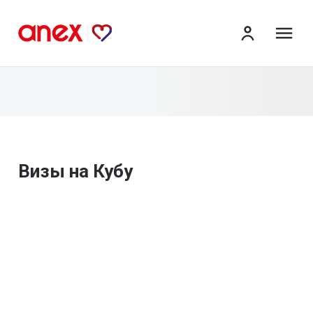
ме
Визы на Кубу