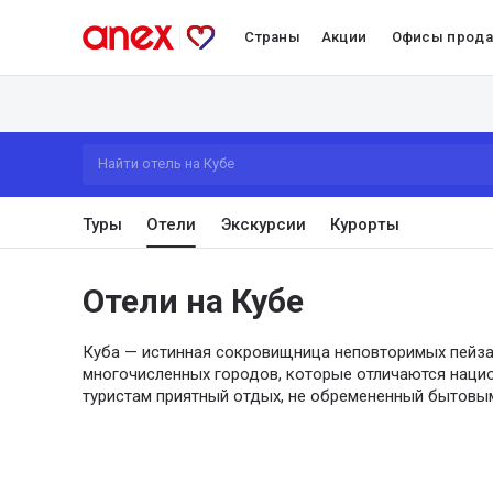
Страны
Акции
Офисы прод
Найти отель на Кубе
Туры
Отели
Экскурсии
Курорты
Отели на Кубе
Куба — истинная сокровищница неповторимых пейза
многочисленных городов, которые отличаются наци
туристам приятный отдых, не обремененный бытовы