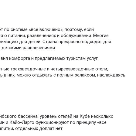
т по системе «все включено», поэтому, если
я о питании, развлечениях и обслуживании. Многие
нимацию для детей. Страна прекрасно подходит для
с детскими развлечениями.
овня комфорта и предлагаемых туристам услуг.
тные трехзвездочные и четырехзвездочные отели,
ись в них, можно отдыхать с полным релаксом, наслаждаясь
бского бассейна, уровень отелей на Кубе несколько
гин и Кайо-Ларго функционируют по принципу «все
питки, отдельных доплат нет.