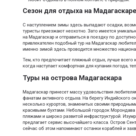
Сезон для отдыха на Мадагаскар
С наступлением зимы здесь выпадают осадки, возм
туристы приезжают неохотно. Зато имеется уникаль
на Мадагаскар и отправиться в поездку по доступно
привлекателен подобный тур на Мадагаскар любител
именно зимой здесь проводится множество национа
Тем, кто предпочитает пляжный отдых, лучше всего к
когда наступает комфортная для купания погода, теп
Туры на острова Мадагаскара
Мадагаскар принесет массу удовольствия любителям
фанатам активного отдыха. На берегу Индийского о
несколько курортов, знаменитых своими природным
красивыми бухтами. Небольшой городок Морондава
пляжами и широко развитой инфраструктурой. Изум
предлагает сервис высочайшего класса. Остров Сен
сейчас об этом напоминают останки кораблей и за