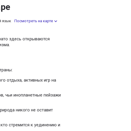
аре
й язык
Посмотреть на карте
зато здесь открываются
изма.
траны:
о отдыха, активных игр на
в, чьи инопланетные пейзажи
рирода никого не оставит
 кто стремится к уединению и