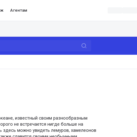
аж
Агентам
океане, известный своим разнообразным
орого не встречается нигде больше на
дь здесь можно увидеть лемуров, хамелеонов
 также славится своими необычными