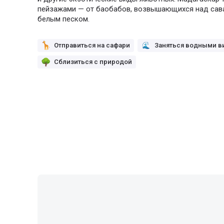
пейзажами — от баобабов, возвышающихся над саван
белым песком.
Отправиться на сафари
Заняться водными в
Сблизиться с природой