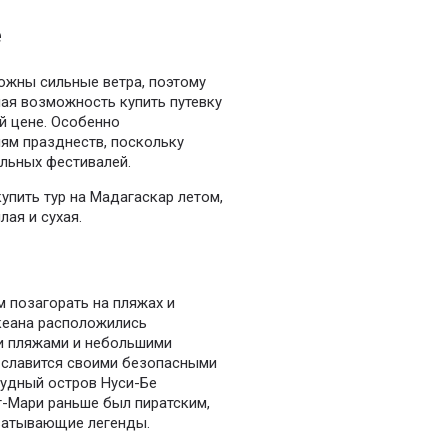
е
ожны сильные ветра, поэтому
ная возможность купить путевку
й цене. Особенно
ям празднеств, поскольку
льных фестивалей.
упить тур на Мадагаскар летом,
лая и сухая.
 позагорать на пляжах и
кеана расположились
и пляжами и небольшими
 славится своими безопасными
рудный остров Нуси-Бе
т-Мари раньше был пиратским,
хватывающие легенды.