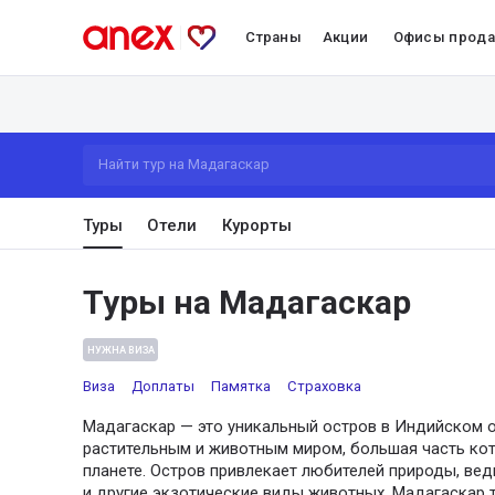
Страны
Акции
Офисы прод
Найти тур на Мадагаскар
Туры
Отели
Курорты
Туры на Мадагаскар
НУЖНА ВИЗА
Виза
Доплаты
Памятка
Страховка
Мадагаскар — это уникальный остров в Индийском 
растительным и животным миром, большая часть кот
планете. Остров привлекает любителей природы, ве
и другие экзотические виды животных. Мадагаскар