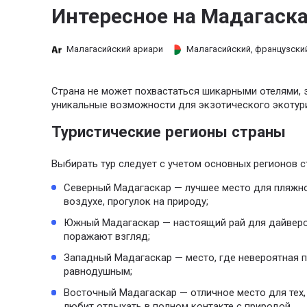
Интересное на Мадагаск
Малагасийский ариари
Малагасийский, французски
Страна не может похвастаться шикарными отелями, 
уникальные возможности для экзотического экотур
Туристические регионы страны
Выбирать тур следует с учетом основных регионов с
Северный Мадагаскар — лучшее место для пляжног
воздухе, прогулок на природу;
Южный Мадагаскар — настоящий рай для дайверо
поражают взгляд;
Западный Мадагаскар — место, где невероятная п
равнодушным;
Восточный Мадагаскар — отличное место для тех,
любит отдыхать в полном контакте с природой.