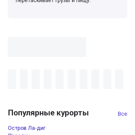
перетаскивает грузы и пищу.
Популярные курорты
Все к
Остров Ла-диг