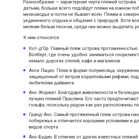
Разнообразие — характерная черта пляжей острова. Т
детьми, больше всего подойдут пляжи на южном поб
мелководье и почти не бывает волн. Пляжи в северн
уединенного отдыха и общения с природой. Хотя вс
мелким белым песком, среди них можно выделить р
К ним относятся:
Кот-д’Ор. Главный пляж острова протяженностью 
Волберт, где очень удобно заниматься снорклинг
немало дорогих отелей, кафе и магазинов.
Ансе Лацио. Пляж в форме полумесяца, окружен
защищенный от ветров коралловыми рифами, подх
любителям дайвинга.
Анс-Жоржет. Благодаря живописности и безлюдно
лучших пляжей Праслина. Его часто предпочитаю
гольфа, поскольку рядом как раз расположены по
Гранд-Анс. Самый протяженный пляж острова нах
побережье и отличается хорошими условиями и дл
видов спорта.
Анс-Будин. В отличие от других известных пляжей 