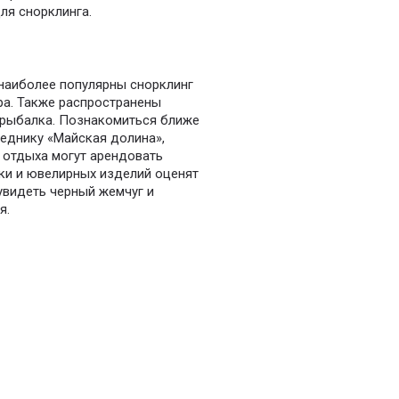
ля снорклинга.
 наиболее популярны снорклинг
ра. Также распространены
и рыбалка. Познакомиться ближе
веднику «Майская долина»,
 отдыха могут арендовать
ики и ювелирных изделий оценят
увидеть черный жемчуг и
я.