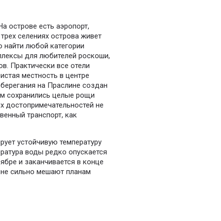
На острове есть аэропорт,
 трех селениях острова живет
о найти любой категории
плексы для любителей роскоши,
в. Практически все отели
истая местность в центре
оберегания на Праслине создан
ом сохранились целые рощи
х достопримечательностей не
венный транспорт, как
рует устойчивую температуру
пература воды редко опускается
оябре и заканчивается в конце
 не сильно мешают планам