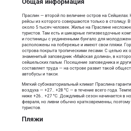
Общая информация
Праслин — второй по величине остров на Сейшелах. 
рейсы из которого совершаются только в столицу. В
около 5 тысяч человек. Жилье на Праслине несложн
туристов. Там есть и шикарные пятизвездочные ком
и гостиницы с уединенными бунгало для молодожено
расположены на побережье и имеют свои пляжи. Гор
острова покрыта тропическими лесами. С целью их 
знаменитый заповедник «Майская долина», в котор
сейшельских пальм. Посещение заповедника и други
составляет труда — на острове развит такой общест
автобусы и такси.
Мягкий субэкваториальный климат Праслина гаранти
воздуха — +27... +28 °С — в течение всего года. Тем
ниже +26... +27 °С. Дождливый сезон начинается в н
февраля, но ливни обычно кратковременны, поэтому
туристов.
Пляжи