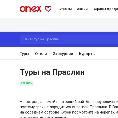
Страны
Акции
Офисы прод
Найти тур на Праслин
Туры
Отели
Экскурсии
Курорты
Туры на Праслин
БЕЗ ВИЗЫ
Не остров, а самый настоящий рай. Без преувеличен
поэтому грех не зарядиться энергией Праслина. В В
на соседнем острове Кузен посмотрите на черепах, 
отдохнёте телом и душой.