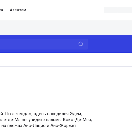
аж
Агентам
ий. По легендам, здесь находился Эдем,
алле-де-Мэ вы увидите пальмы Коко-Де-Мер,
а на пляжах Анс-Лацио и Анс-Жоржет