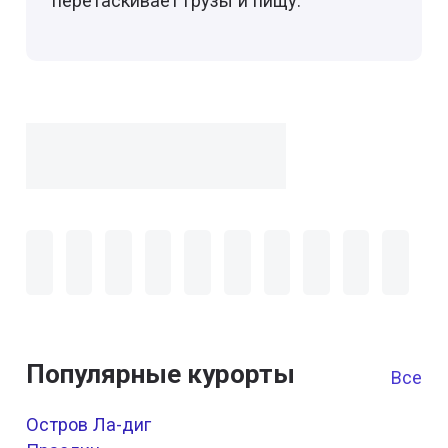
перетаскивает грузы и пищу.
Популярные курорты
Все к
Остров Ла-диг