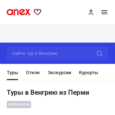
ме
Найти тур в Венгрию
Туры
Отели
Экскурсии
Курорты
Туры в Венгрию из Перми
НУЖНА ВИЗА