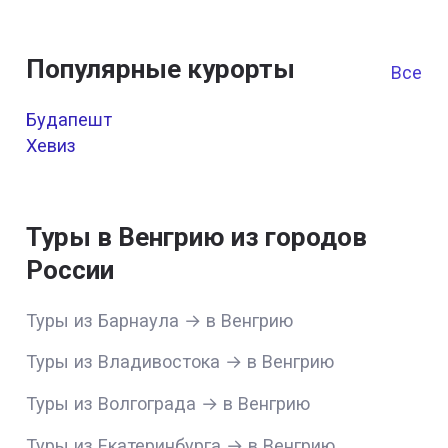
Популярные курорты
Все к
Будапешт
Хевиз
Туры в Венгрию из городов
России
Туры из Барнаула → в Венгрию
Туры из Владивостока → в Венгрию
Туры из Волгограда → в Венгрию
Туры из Екатеринбурга → в Венгрию