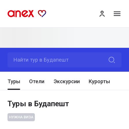
ме
Найти тур в Будапешт
Туры
Отели
Экскурсии
Курорты
Туры в Будапешт
НУЖНА ВИЗА