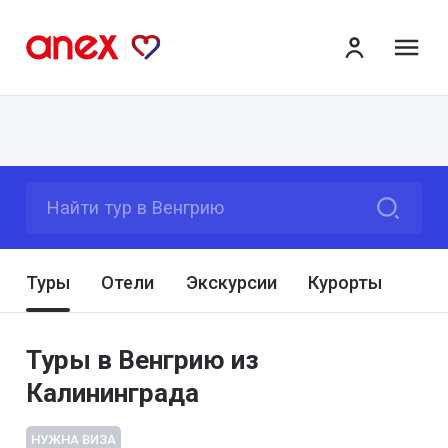
ме
Найти тур в Венгрию
Туры
Отели
Экскурсии
Курорты
Туры в Венгрию из
Калининграда
НУЖНА ВИЗА