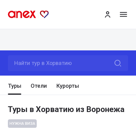
ме
Найти тур в Хорватию
Туры
Отели
Курорты
Туры в Хорватию из Воронежа
НУЖНА ВИЗА