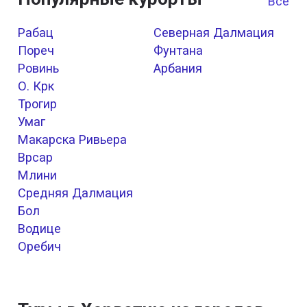
Все к
Рабац
Северная Далмация
Пореч
Фунтана
Ровинь
Арбания
О. Крк
Трогир
Умаг
Макарска Ривьера
Врсар
Млини
Средняя Далмация
Бол
Водице
Оребич