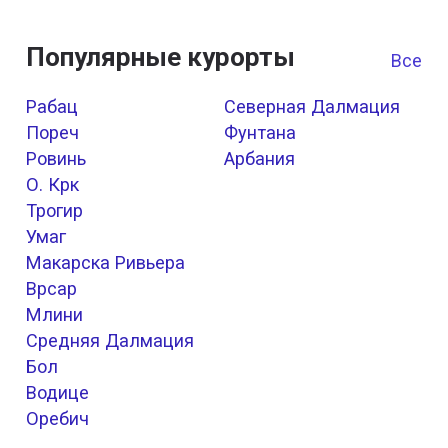
Популярные курорты
Все к
Рабац
Северная Далмация
Пореч
Фунтана
Ровинь
Арбания
О. Крк
Трогир
Умаг
Макарска Ривьера
Врсар
Млини
Средняя Далмация
Бол
Водице
Оребич