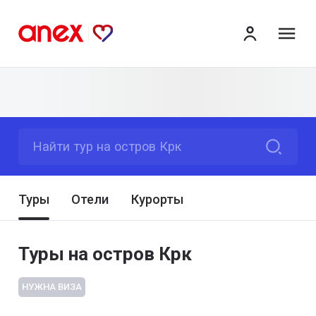
ме
Найти тур на остров Крк
Туры
Отели
Курорты
Туры на остров Крк
НУЖНА ВИЗА