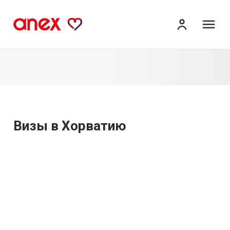
ме
Визы в Хорватию