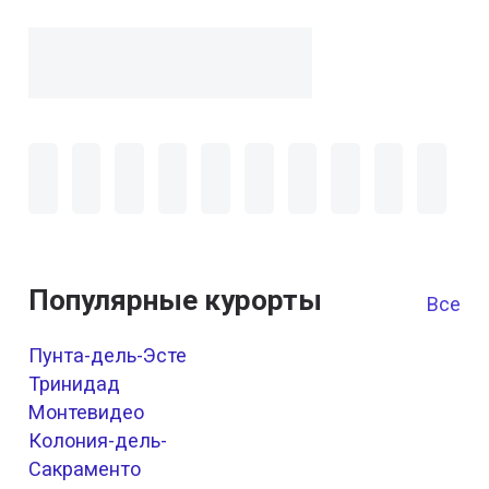
Популярные курорты
Все к
Пунта-дель-Эсте
Тринидад
Монтевидео
Колония-дель-
Сакраменто