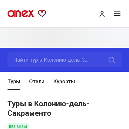
ме
Найти тур в Колонию-дель-Сакраменто
Туры
Отели
Курорты
Туры в Колонию-дель-
Сакраменто
БЕЗ ВИЗЫ