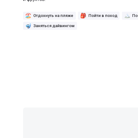
Отдохнуть на пляже
Пойти в поход
По
Заняться дайвингом