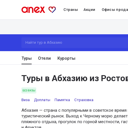
Страны
Акции
Офисы прод
Найти тур в Абхазию
Туры
Отели
Курорты
Туры в Абхазию из Росто
БЕЗ ВИЗЫ
Виза
Доплаты
Памятка
Страховка
Абхазия — страна с популярными в советское время
туристический рынок. Выход к Черному морю делае
пляжного отдыха, прогулок по горной местности, га
и фруктов.