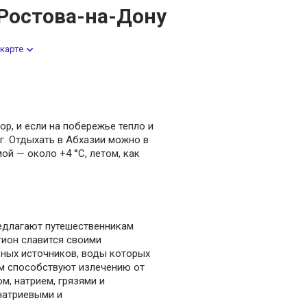
 Ростова-на-Дону
карте
ор, и если на побережье тепло и
ег. Отдыхать в Абхазии можно в
ой — около +4 °С, летом, как
редлагают путешественникам
гион славится своими
ьных источников, воды которых
ом способствуют излечению от
м, натрием, грязями и
натриевыми и