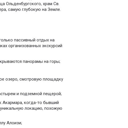
нца Ольденбургского, храм Св.
ера, самую глубокую на Земле.
только пассивный отдых на
мках организованных экскурсий
ткрываются панорамы на горы;
бое озеро, смотровую площадку
астырем и подземной пещерой;
к Акармара, когда-то бывший
в уникальную локацию, похожую
ллу Алоизи;