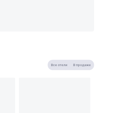
Все отели
В продаже