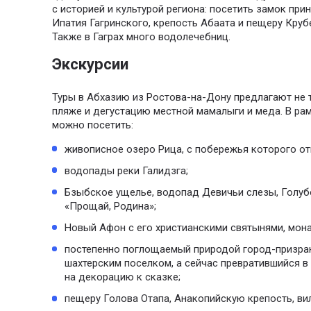
с историей и культурой региона: посетить замок при
Ипатия Гагринского, крепость Абаата и пещеру Круб
Также в Гаграх много водолечебниц.
Экскурсии
Туры в Абхазию из Ростова-на-Дону предлагают не 
пляже и дегустацию местной мамалыги и меда. В ра
можно посетить:
живописное озеро Рица, с побережья которого о
водопады реки Галидзга;
Бзыбское ущелье, водопад Девичьи слезы, Голу
«Прощай, Родина»;
Новый Афон с его христианскими святынями, мон
постепенно поглощаемый природой город-призра
шахтерским поселком, а сейчас превратившийся 
на декорацию к сказке;
пещеру Голова Отапа, Анакопийскую крепость, ви