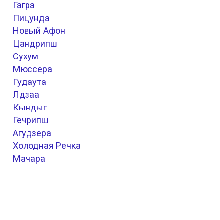
Гагра
Пицунда
Новый Афон
Цандрипш
Сухум
Мюссера
Гудаута
Лдзаа
Кындыг
Гечрипш
Агудзера
Холодная Речка
Мачара