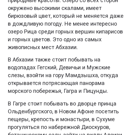
природные красоты. Озеро со всех сторон
окружено высокими скалами, имеет
бирюзовый цвет, который не меняется даже
в дождливую погоду. Не менее интересно
озеро Рица среди горных вершин кипарисов
и горных цветов. Это одно из самых
живописных мест Абхазии.
В Абхазии также стоит побывать на
водопадах Гегский, Девичьи и Мужские
слезы, взойти на гору Мамдзышха, откуда
открывается потрясающая панорама
морского побережья, Гагра и Пицунды.
В Гагре стоит побывать во дворце принца
Ольденбургского, в Новом Афоне посетить
пещеры, крепость и монастыри, в Сухуме
прогуляться по набережной Диоскуров,
ботаническому саду, зайти на виллу Алоизи.