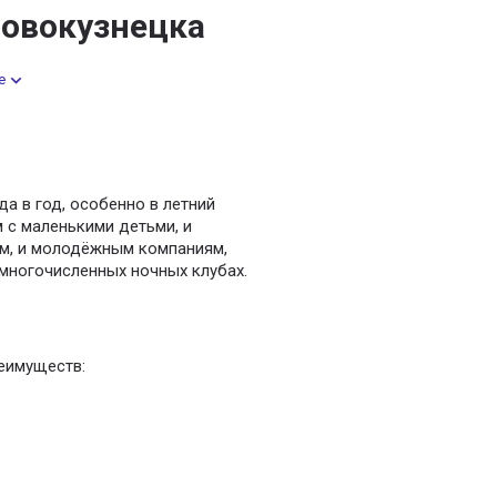
Новокузнецка
е
а в год, особенно в летний
м с маленькими детьми, и
м, и молодёжным компаниям,
многочисленных ночных клубах.
еимуществ: