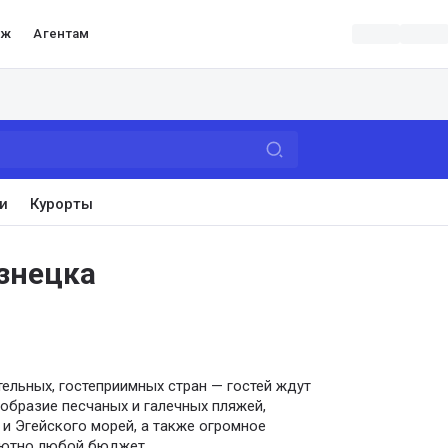
аж
Агентам
и
Курорты
знецка
тельных, гостеприимных стран — гостей ждут
образие песчаных и галечных пляжей,
и Эгейского морей, а также огромное
лютно любой бюджет.