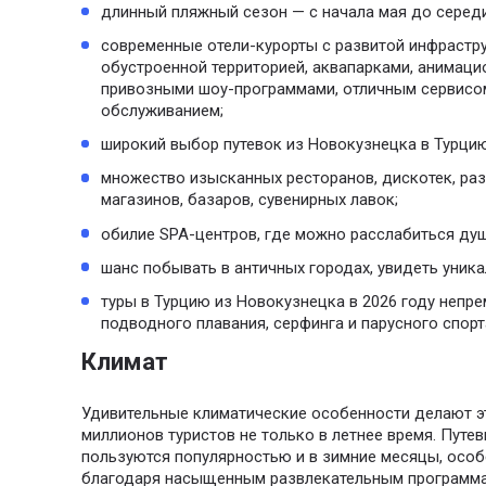
длинный пляжный сезон — с начала мая до серед
современные отели-курорты с развитой инфрастру
обустроенной территорией, аквапарками, анимац
привозными шоу-программами, отличным сервисо
обслуживанием;
широкий выбор путевок из Новокузнецка в Турцию
множество изысканных ресторанов, дискотек, раз
магазинов, базаров, сувенирных лавок;
обилие SPA-центров, где можно расслабиться душ
шанс побывать в античных городах, увидеть уник
туры в Турцию из Новокузнецка в 2026 году непр
подводного плавания, серфинга и парусного спорт
Климат
Удивительные климатические особенности делают эт
миллионов туристов не только в летнее время. Путе
пользуются популярностью и в зимние месяцы, особ
благодаря насыщенным развлекательным программа