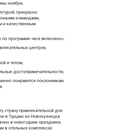
ины ноября;
ктурой, прекрасно
ионными командами,
м и качественным
 по программе «все включено»;
влекательных центров,
ой и телом;
альные достопримечательности;
еменно понравятся поклонникам
а.
у страну привлекательной для
вки в Турцию из Новокузнецка
енно в новогодние праздники,
м в отельных комплексах