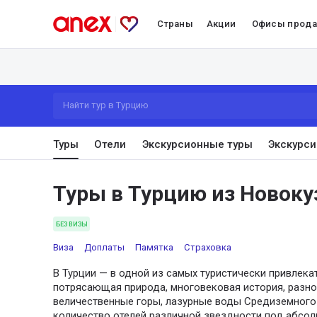
Страны
Акции
Офисы прод
Найти тур в Турцию
Туры
Отели
Экскурсионные туры
Экскурси
Туры в Турцию из Новоку
БЕЗ ВИЗЫ
Виза
Доплаты
Памятка
Страховка
В Турции — в одной из самых туристически привлека
потрясающая природа, многовековая история, разно
величественные горы, лазурные воды Средиземного 
количество отелей различной звездности под абсо