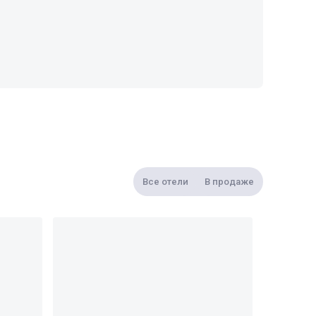
Все отели
В продаже