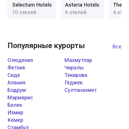
Selectum Hotels
Asteria Hotels
The N
10 отелей
6 отелей
4 отел
Популярные курорты
Все к
Олюдениз
Махмутлар
Фетхие
Чиралы
Сиде
Текирова
Алания
Гёджек
Бодрум
Султанахмет
Мармарис
Белек
Измир
Кемер
Стамбул