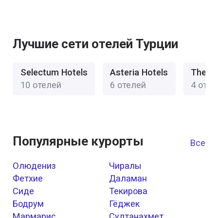
Лучшие сети отелей Турции
Selectum Hotels
Asteria Hotels
The N
10 отелей
6 отелей
4 отел
Популярные курорты
Все к
Олюдениз
Чиралы
Фетхие
Даламан
Сиде
Текирова
Бодрум
Гёджек
Мармарис
Султанахмет