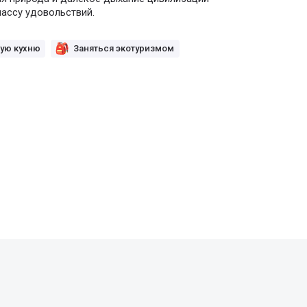
ассу удовольствий.
ую кухню
Заняться экотуризмом