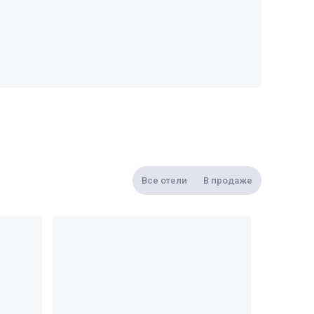
Все отели
В продаже