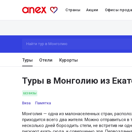
Страны
Акции
Офисы прод
Найти тур в Монголию
Туры
Отели
Курорты
Туры в Монголию из Екат
БЕЗ ВИЗЫ
Виза
Памятка
Монголия — одна из малонаселенных стран, располо
приходится всего два жителя. Можно отправиться в 
несколько дней бороздить степи, не встретив ни од
рискуют ехать сюда, и совершенно зря. Первозданн