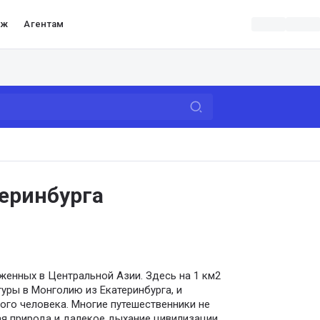
аж
Агентам
еринбурга
женных в Центральной Азии. Здесь на 1 км2
туры в Монголию из Екатеринбурга, и
ного человека. Многие путешественники не
ая природа и далекое дыхание цивилизации