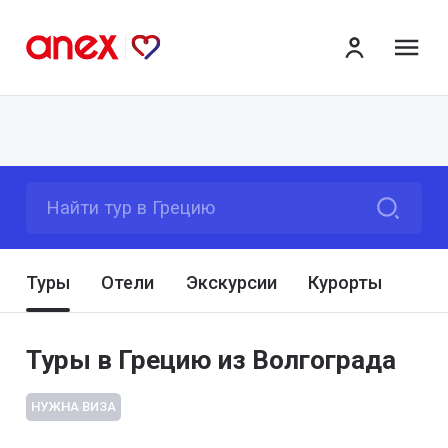
ме
Найти тур в Грецию
Туры
Отели
Экскурсии
Курорты
Туры в Грецию из Волгограда
НУЖНА ВИЗА