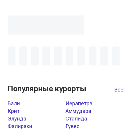
Популярные курорты
Все к
Бали
Иерапетра
Крит
Аммудара
Элунда
Сталида
Фалираки
Гувес