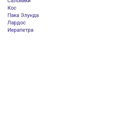
Салоники
Кос
Пака Элунда
Лардос
Иерапетра