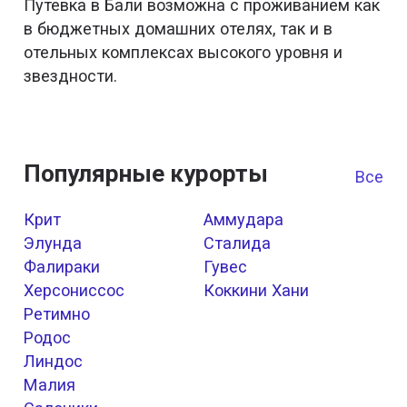
Путевка в Бали возможна с проживанием как
в бюджетных домашних отелях, так и в
отельных комплексах высокого уровня и
звездности.
Популярные курорты
Все к
Крит
Аммудара
Элунда
Сталида
Фалираки
Гувес
Херсониссос
Коккини Хани
Ретимно
Родос
Линдос
Малия