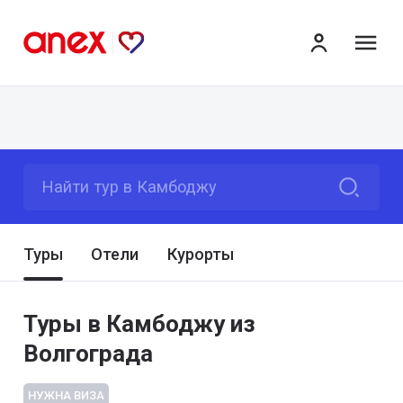
ме
Найти тур в Камбоджу
Туры
Отели
Курорты
Туры в Камбоджу из
Волгограда
НУЖНА ВИЗА