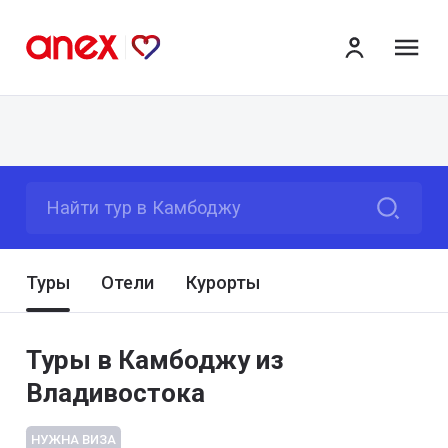
ме
Найти тур в Камбоджу
Туры
Отели
Курорты
Туры в Камбоджу из
Владивостока
НУЖНА ВИЗА