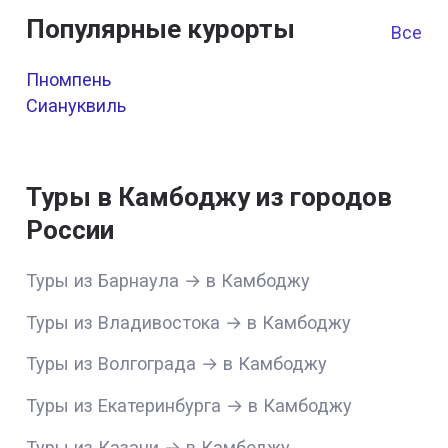
Популярные курорты
Все к
Пномпень
Сиануквиль
Туры в Камбоджу из городов
России
Туры из Барнаула → в Камбоджу
Туры из Владивостока → в Камбоджу
Туры из Волгограда → в Камбоджу
Туры из Екатеринбурга → в Камбоджу
Туры из Казани → в Камбоджу