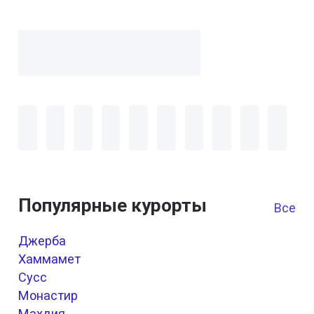
Популярные курорты
Все к
Джерба
Хаммамет
Cуcc
Монастир
Махдия