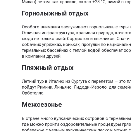
Милан) летом, как правило, около +28 °С, зимой в гор
Горнолыжный отдых
Особого внимания заслуживают горнолыжные туры на
Отличная инфраструктура, красивая природа, качест
сюда не только скейтбордистов и лыжников. Спа- и 
собачьих упряжках, коньках, прогулки по национальн
термальных бассейнах с теплой водой обеспечат хо
в компании друзей.
Пляжный отдых
Летний тур в Италию из Сургута с перелетом — это
пойдут Римини, Линьяно, Лидоди-Йезоло, для семей
Орбетелло.
Межсезонье
В стране много вулканических островов с термальны
где можно пройти оздоровительные процедуры гряз
побережье с черным вулканическим песком можно с