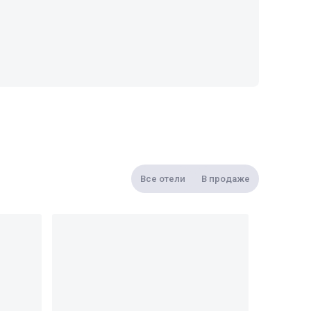
Все отели
В продаже