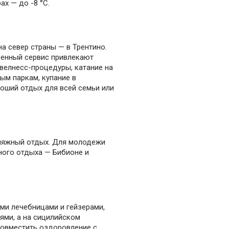
ах — до -8 °С.
 север страны — в Трентино.
венный сервис привлекают
велнесс-процедуры, катание на
ым паркам, купание в
роший отдых для всей семьи или
 пляжный отдых. Для молодежи
ного отдыха — Бибионе и
ми лечебницами и гейзерами,
ями, а на сицилийском
овместить оздоровление с