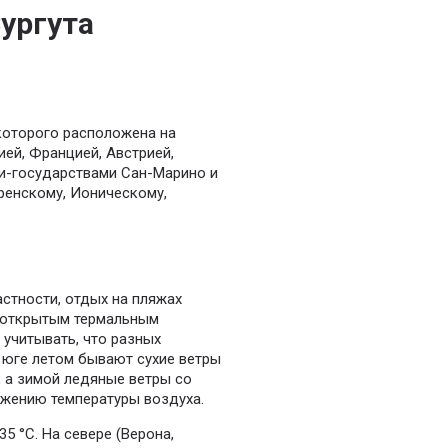
Сургута
которого расположена на
ей, Францией, Австрией,
ми-государствами Сан-Марино и
ренскому, Ионическому,
астности, отдых на пляжах
 открытым термальным
 учитывать, что разных
 юге летом бывают сухие ветры
, а зимой ледяные ветры со
ижению температуры воздуха.
5 °С. На севере (Верона,