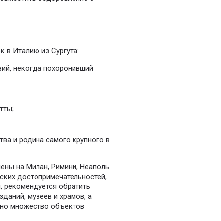
 в Италию из Сургута:
вий, некогда похоронивший
тты;
тва и родина самого крупного в
лены на Милан, Римини, Неаполь
еских достопримечательностей,
я, рекомендуется обратить
даний, музеев и храмов, а
ено множество объектов