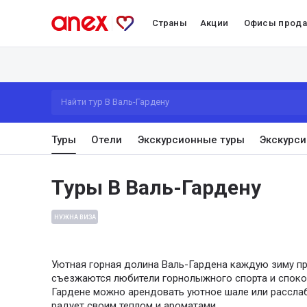
Страны
Акции
Офисы прод
Найти тур В Валь-Гардену
Туры
Отели
Экскурсионные туры
Экскурси
Туры В Валь-Гардену
НУЖНА ВИЗА
Уютная горная долина Валь-Гардена каждую зиму пр
съезжаются любители горнолыжного спорта и спокой
Гардене можно арендовать уютное шале или расслаби
радует своим теплом и ароматами.