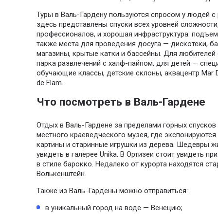
Туры в Валь-Гардену пользуются спросом у людей с
здесь представлены спуски всех уровней сложности,
профессионалов, и хорошая инфраструктура: подъемн
также места для проведения досуга — дискотеки, б
магазины, крытые катки и бассейны. Для любителей
парка развлечений с халф-пайпом, для детей — спец
обучающие классы, детские склоны, аквацентр Mar D
de Flam.
Что посмотреть в Валь-Гардене
Отдых в Валь-Гардене за пределами горных спусков
местного краеведческого музея, где экспонируются
картины и старинные игрушки из дерева. Шедевры ж
увидеть в галерее Unika. В Ортизеи стоит увидеть п
в стиле барокко. Недалеко от курорта находятся ст
Волькенштейн.
Также из Валь-Гардены можно отправиться:
в уникальный город на воде — Венецию;