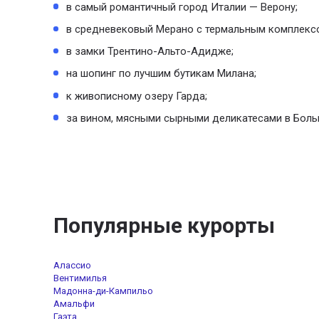
в самый романтичный город Италии — Верону;
в средневековый Мерано с термальным комплекс
в замки Трентино-Альто-Адидже;
на шопинг по лучшим бутикам Милана;
к живописному озеру Гарда;
за вином, мясными сырными деликатесами в Бол
Популярные курорты
Алассио
Вентимилья
Мадонна-ди-Кампильо
Амальфи
Гаэта