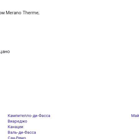
ом Merano Therme;
ьцано
Кампителло-ди-Фасса
Май
Виареджо
Канацеи
Валь-ди-Фасса
Сан-Ремо