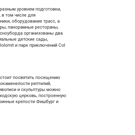
 разным уровнем подготовки,
 в том числе для
ики, оборудование трасс, а
ары, панорамные рестораны,
 сноуборда организованы два
иальные детские сады,
olomit и парк приключений Col
 стоит посвятить посещению
 окаменелости рептилий,
ивописи и скульптуры можно
риходскую церковь, построенную
аринные крепости Фишбург и