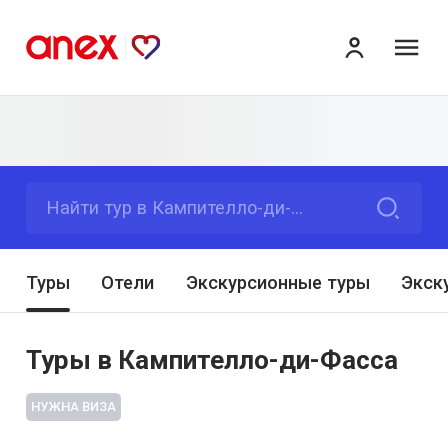
ме
Найти тур в Кампителло-ди-Фасса
Туры
Отели
Экскурсионные туры
Экск
Туры в Кампителло-ди-Фасса
НУЖНА ВИЗА