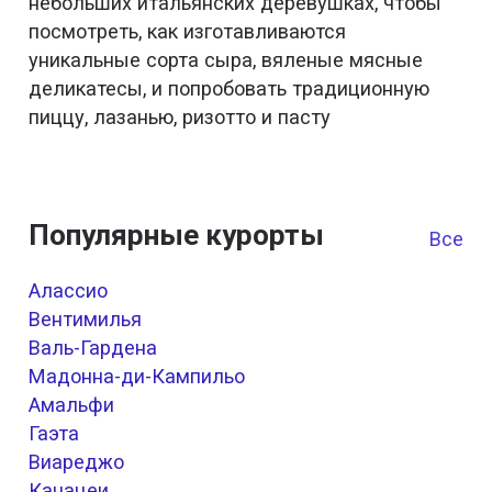
небольших итальянских деревушках, чтобы
посмотреть, как изготавливаются
уникальные сорта сыра, вяленые мясные
деликатесы, и попробовать традиционную
пиццу, лазанью, ризотто и пасту
Популярные курорты
Все к
Алассио
Вентимилья
Валь-Гардена
Мадонна-ди-Кампильо
Амальфи
Гаэта
Виареджо
Канацеи