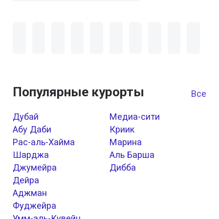
Популярные курорты
Все к
Дубай
Медиа-сити
Абу Даби
Криик
Рас-аль-Хайма
Марина
Шарджа
Аль Барша
Джумейра
Дибба
Дейра
Аджман
Фуджейра
Умм-аль-Кувейн