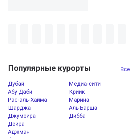
Популярные курорты
Все к
Дубай
Медиа-сити
Абу Даби
Криик
Рас-аль-Хайма
Марина
Шарджа
Аль Барша
Джумейра
Дибба
Дейра
Аджман