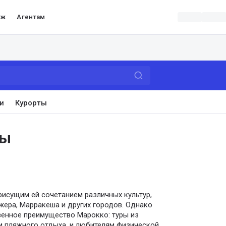
аж
Агентам
и
Курорты
ры
исущим ей сочетанием различных культур,
ера, Марракеша и других городов. Однако
венное преимущество Марокко: туры из
ам пляжного отдыха, и любителям физической