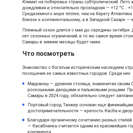
Климат на побережье страны субтропический. Лето жа
дождливая и относительно прохладная — +12 °С… +16
Средиземного моря теплее, чем на берегу Атлантики.
близок к континентальному, а в Западной Сахаре — 
Пляжный сезон длится с мая до середины октября. 
нет сезонных ограничений, в то же самое время сто
Самары в зимние месяцы будет ниже.
Что посмотреть
Знакомство с богатым историческим наследием стр
посещения ее самых известных городов. Среди них:
Марракеш — древняя столица, знаменитая своим 
роскошными дворцами и пальмовыми рощами. При
Самары в 2024 году, обязательно следует заплан
Портовый город Танжер основан еще финикийцами
достопримечательности — крепость Касба и двор
Благодаря органичному сочетанию разных стилей 
— Касабланка считается одним из красивейших го
континента.