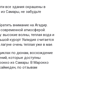
чти все здания окрашены в
 из Самары, не забудьте
ратить внимание на Агадир.
й современной атмосферой.
: высокие волны, теплая вода и
льшой курорт Уалидия считается
лагуне очень теплая уже в мае.
оциклах по дюнам, восхождение
ений, которые доступны
рокко из Самары. В Марокко
каймеден, по отзывам