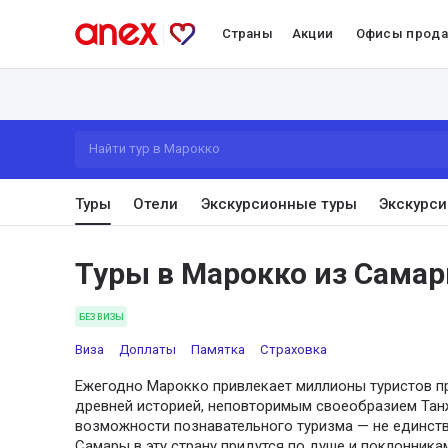
Страны
Акции
Офисы прод
Найти тур в Марокко
Туры
Отели
Экскурсионные туры
Экскурси
Туры в Марокко из Сама
БЕЗ ВИЗЫ
Виза
Доплаты
Памятка
Страховка
Ежегодно Марокко привлекает миллионы туристов пр
древней историей, неповторимым своеобразием Танж
возможности познавательного туризма — не единст
Самары в эту страну придутся по душе и поклонник