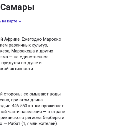
з Самары
 на карте
ой Африке. Ежегодно Марокко
ием различных культур,
жера, Марракеша и других
изма — не единственное
 придутся по душе и
кой активности.
ой стороны, ее омывают воды
еана, при этом длина
адью 446 550 кв. км проживает
ой части населения — в стране
фриканского региона берберы и
— Рабат (1,7 млн жителей).