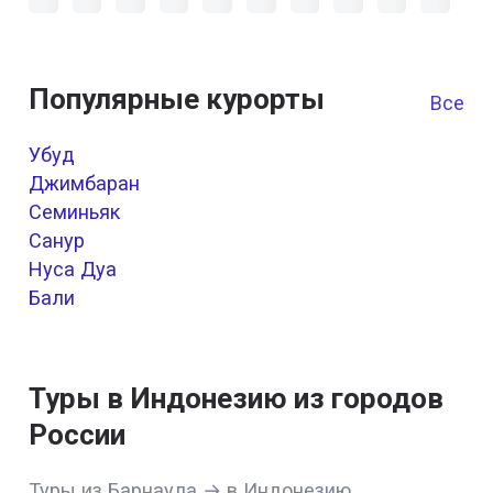
Популярные курорты
Все к
Убуд
Джимбаран
Семиньяк
Санур
Нуса Дуа
Бали
Туры в Индонезию из городов
России
Туры из Барнаула → в Индонезию