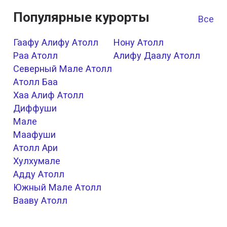
Популярные курорты
Все к
Гаафу Алифу Атолл
Нону Атолл
Раа Атолл
Алифу Даалу Атолл
Северный Мале Атолл
Атолл Баа
Хаа Алиф Атолл
Диффуши
Мале
Маафуши
Атолл Ари
Хулхумале
Адду Атолл
Южный Мале Атолл
Вааву Атолл