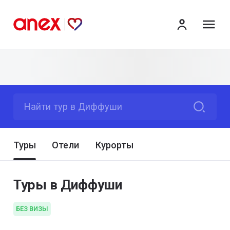
ме
Найти тур в Диффуши
Туры
Отели
Курорты
Туры в Диффуши
БЕЗ ВИЗЫ