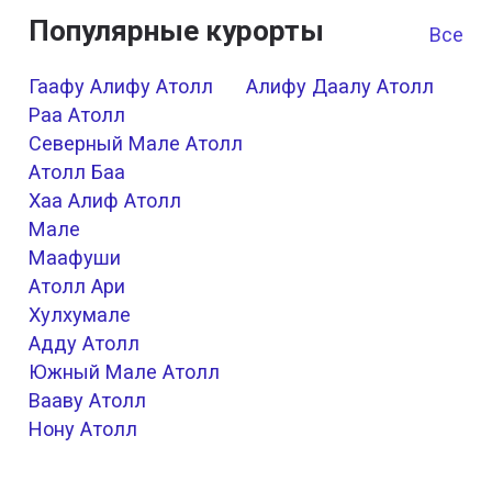
Популярные курорты
Все к
Гаафу Алифу Атолл
Алифу Даалу Атолл
Раа Атолл
Северный Мале Атолл
Атолл Баа
Хаа Алиф Атолл
Мале
Маафуши
Атолл Ари
Хулхумале
Адду Атолл
Южный Мале Атолл
Вааву Атолл
Нону Атолл