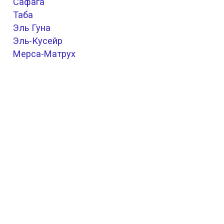
Сафага
Таба
Эль Гуна
Эль-Кусейр
Мерса-Матрух