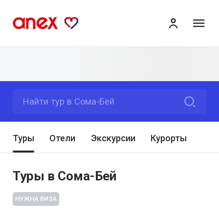
ме
Найти тур в Сома-Бей
Туры
Отели
Экскурсии
Курорты
Туры в Сома-Бей
НУЖНА ВИЗА