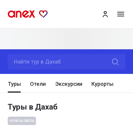
ме
Найти тур в Дахаб
Туры
Отели
Экскурсии
Курорты
Туры в Дахаб
НУЖНА ВИЗА