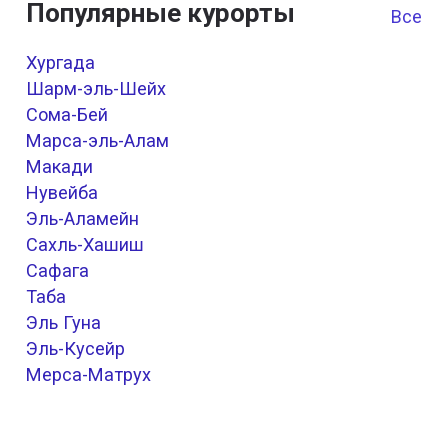
Популярные курорты
Все к
Хургада
Шарм-эль-Шейх
Сома-Бей
Марса-эль-Алам
Макади
Нувейба
Эль-Аламейн
Сахль-Хашиш
Сафага
Таба
Эль Гуна
Эль-Кусейр
Мерса-Матрух