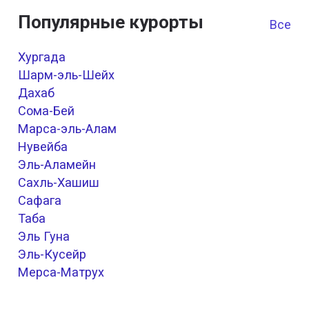
Популярные курорты
Все к
Хургада
Шарм-эль-Шейх
Дахаб
Сома-Бей
Марса-эль-Алам
Нувейба
Эль-Аламейн
Сахль-Хашиш
Сафага
Таба
Эль Гуна
Эль-Кусейр
Мерса-Матрух