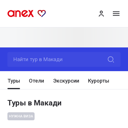
ме
Найти тур в Макади
Туры
Отели
Экскурсии
Курорты
Туры в Макади
НУЖНА ВИЗА